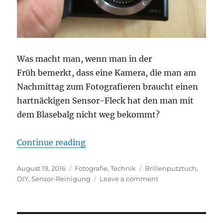
Was macht man, wenn man in der
Früh bemerkt, dass eine Kamera, die man am
Nachmittag zum Fotografieren braucht einen
hartnäckigen Sensor-Fleck hat den man mit
dem Blasebalg nicht weg bekommt?
“Sensor-Reinigung mit Brillenput
Continue reading
Posted
Categories
Tags
August 19, 2016
Fotografie
,
Technik
Brillenputztuch
,
on
on
DIY
,
Sensor-Reinigung
Leave a comment
Sensor-
Reinigung
mit
Brillenputztuch