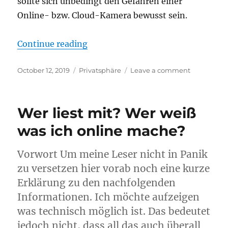
sollte sich unbedingt den Gefahren einer
Online- bzw. Cloud-Kamera bewusst sein.
“Aktuelle Schlagzeile: Amazon-Mi
Continue reading
Posted
Categories
on
October 12, 2019
Privatsphäre
Leave a comment
on
Aktuelle
Schlagzeile
Amazon-
Wer liest mit? Wer weiß
Mitarbeiter
sahen
was ich online mache?
Nutzern
beim
Vorwort Um meine Leser nicht in Panik
Sex
zu
zu versetzen hier vorab noch eine kurze
Erklärung zu den nachfolgenden
Informationen. Ich möchte aufzeigen
was technisch möglich ist. Das bedeutet
jedoch nicht, dass all das auch überall