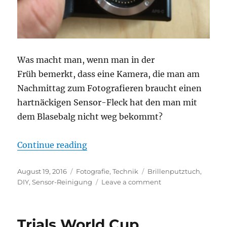
Was macht man, wenn man in der
Früh bemerkt, dass eine Kamera, die man am
Nachmittag zum Fotografieren braucht einen
hartnäckigen Sensor-Fleck hat den man mit
dem Blasebalg nicht weg bekommt?
“Sensor-Reinigung mit Brillenput
Continue reading
Posted
Categories
Tags
August 19, 2016
Fotografie
,
Technik
Brillenputztuch
,
on
on
DIY
,
Sensor-Reinigung
Leave a comment
Sensor-
Reinigung
mit
Trials World Cup
Brillenputztuch