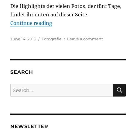
Die Highlights der vielen Fotos, der fünf Tage,
findet ihr unten auf dieser Seite.
“Paracycling Tour 2016”
Continue reading
Posted
Categories
on
June 14, 2016
Fotografie
Leave a comment
on
Paracycling
Tour
2016
SEARCH
SE
Search
for:
NEWSLETTER