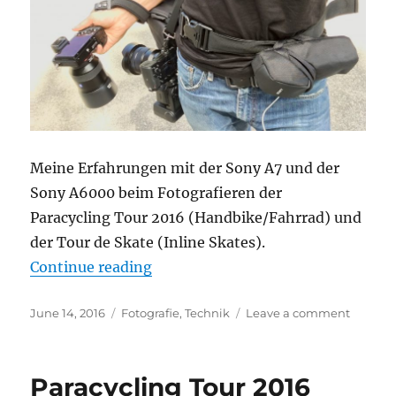
Meine Erfahrungen mit der Sony A7 und der
Sony A6000 beim Fotografieren der
Paracycling Tour 2016 (Handbike/Fahrrad) und
der Tour de Skate (Inline Skates).
“Sport-Wettbewerbe mit Sony Sys
Continue reading
Posted
Categories
on
June 14, 2016
Fotografie
,
Technik
Leave a comment
on
Sport-
Wettbe
mit
Paracycling Tour 2016
Sony