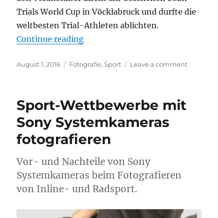
Trials World Cup in Vöcklabruck und durfte die
weltbesten Trial-Athleten ablichten.
“Trials World Cup Vöcklabruck 20
Continue reading
Posted
Categories
on
August 1, 2016
Fotografie
,
Sport
Leave a comment
on
Trials
World
Cup
Sport-Wettbewerbe mit
Vöcklabr
2016
Sony Systemkameras
fotografieren
Vor- und Nachteile von Sony
Systemkameras beim Fotografieren
von Inline- und Radsport.